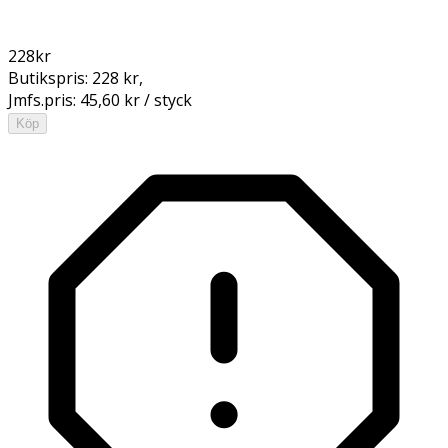
228
kr
Butikspris:
228 kr
,
Jmfs.pris:
45,60 kr / styck
Köp