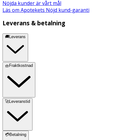
Nöjda kunder är vårt mål
Läs om Apotekets Nöjd kund-garanti
Leverans & betalning
🚚Leverans
🧺Fraktkostnad
🚀Leveranstid
💳Betalning