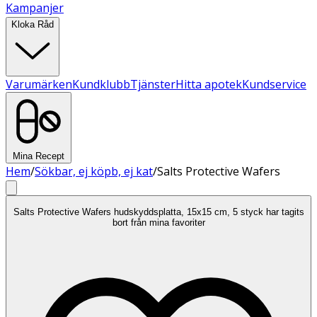
Kampanjer
Kloka Råd
Varumärken
Kundklubb
Tjänster
Hitta apotek
Kundservice
Mina Recept
Hem
/
Sökbar, ej köpb, ej kat
/
Salts Protective Wafers
Salts Protective Wafers hudskyddsplatta, 15x15 cm, 5 styck har tagits
bort från mina favoriter