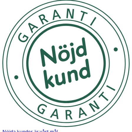
Nöjda kunder är vårt mål