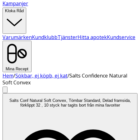
Kampanjer
Kloka Råd
Varumärken
Kundklubb
Tjänster
Hitta apotek
Kundservice
Mina Recept
Hem
/
Sökbar, ej köpb, ej kat
/
Salts Confidence Natural
Soft Convex
Salts Conf Natural Soft Convex, Tömbar Standard, Delad framsida,
förklippt 32 , 10 styck har tagits bort från mina favoriter