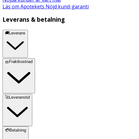
Läs om Apotekets Nöjd kund-garanti
Leverans & betalning
🚚Leverans
🧺Fraktkostnad
🚀Leveranstid
💳Betalning