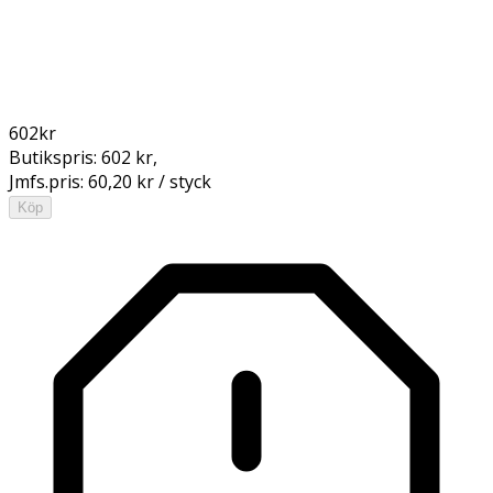
602
kr
Butikspris:
602 kr
,
Jmfs.pris:
60,20 kr / styck
Köp