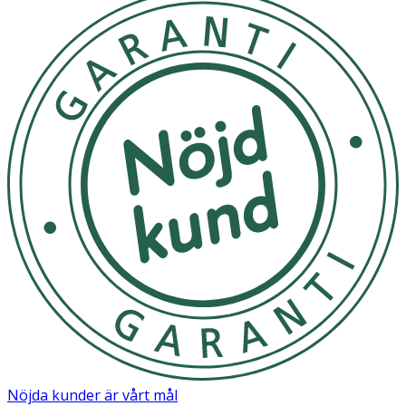
Nöjda kunder är vårt mål