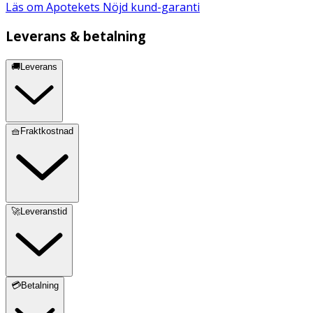
Läs om Apotekets Nöjd kund-garanti
Leverans & betalning
🚚Leverans
🧺Fraktkostnad
🚀Leveranstid
💳Betalning