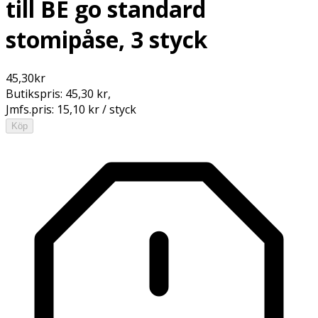
till BE go standard
stomipåse, 3 styck
45,30
kr
Butikspris:
45,30 kr
,
Jmfs.pris:
15,10 kr / styck
Köp