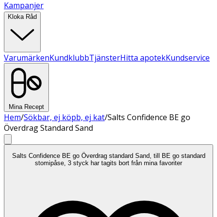
Kampanjer
Kloka Råd
Varumärken
Kundklubb
Tjänster
Hitta apotek
Kundservice
Mina Recept
Hem
/
Sökbar, ej köpb, ej kat
/
Salts Confidence BE go
Överdrag Standard Sand
Salts Confidence BE go Överdrag standard Sand, till BE go standard
stomipåse, 3 styck har tagits bort från mina favoriter