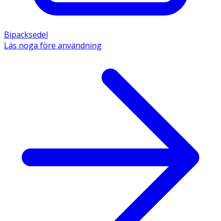
Bipacksedel
Läs noga före användning