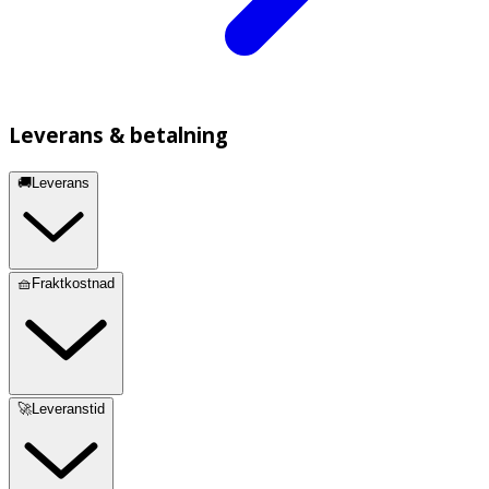
Leverans & betalning
🚚Leverans
🧺Fraktkostnad
🚀Leveranstid