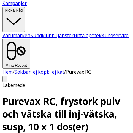
Kampanjer
Kloka Råd
Varumärken
Kundklubb
Tjänster
Hitta apotek
Kundservice
Mina Recept
Hem
/
Sökbar, ej köpb, ej kat
/
Purevax RC
Läkemedel
Purevax RC, frystork pulv
och vätska till inj-vätska,
susp, 10 x 1 dos(er)