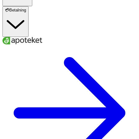
💳Betalning