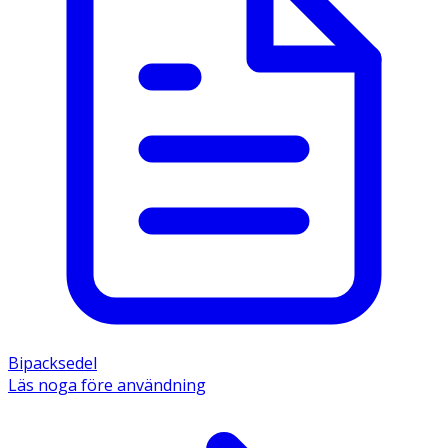
Bipacksedel
Läs noga före användning