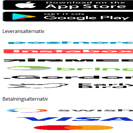
Leveransalternativ
Betalningsalternativ