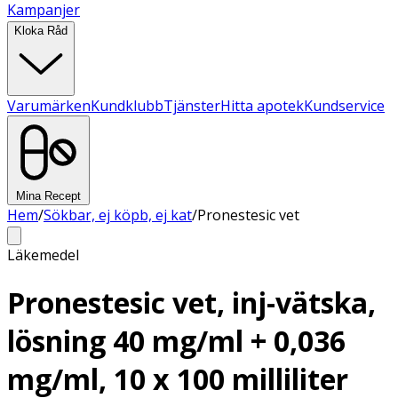
Kampanjer
Kloka Råd
Varumärken
Kundklubb
Tjänster
Hitta apotek
Kundservice
Mina Recept
Hem
/
Sökbar, ej köpb, ej kat
/
Pronestesic vet
Läkemedel
Pronestesic vet, inj-vätska,
lösning 40 mg/ml + 0,036
mg/ml, 10 x 100 milliliter