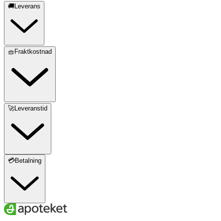
🚚Leverans
🧺Fraktkostnad
🚀Leveranstid
💳Betalning