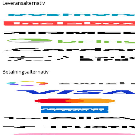
Leveransalternativ
Betalningsalternativ