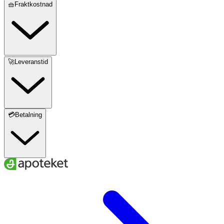
🧺Fraktkostnad
🚀Leveranstid
💳Betalning