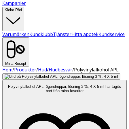
Kampanjer
Kloka Råd
Varumärken
Kundklubb
Tjänster
Hitta apotek
Kundservice
Mina Recept
Hem
/
Produkter
/
Hud
/
Hudbesvär
/
Polyvinylalkohol APL
Polyvinylalkohol APL, ögondroppar, lösning 3 %, 4 X 5 ml har tagits
bort från mina favoriter