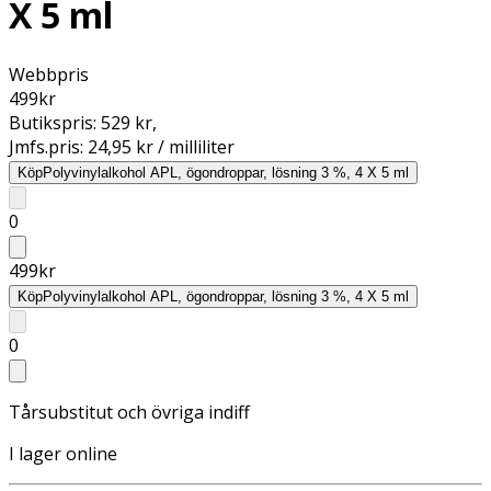
X 5 ml
Webbpris
499
kr
Butikspris:
529 kr
,
Jmfs.pris:
24,95 kr / milliliter
Köp
Polyvinylalkohol APL, ögondroppar, lösning 3 %, 4 X 5 ml
0
499
kr
Köp
Polyvinylalkohol APL, ögondroppar, lösning 3 %, 4 X 5 ml
0
Tårsubstitut och övriga indiff
I lager online