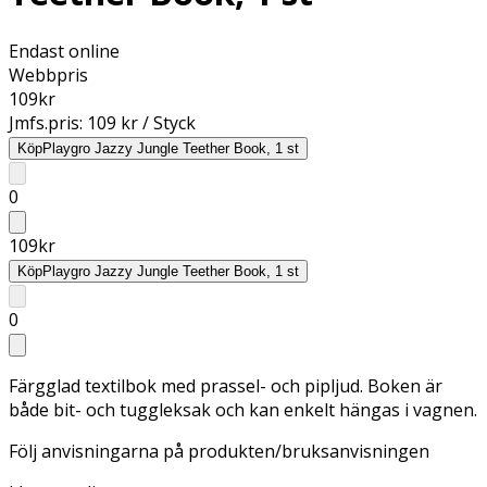
Endast online
Webbpris
109
kr
Jmfs.pris:
109 kr / Styck
Köp
Playgro Jazzy Jungle Teether Book, 1 st
0
109
kr
Köp
Playgro Jazzy Jungle Teether Book, 1 st
0
Färgglad textilbok med prassel- och pipljud. Boken är
både bit- och tuggleksak och kan enkelt hängas i vagnen.
Följ anvisningarna på produkten/bruksanvisningen