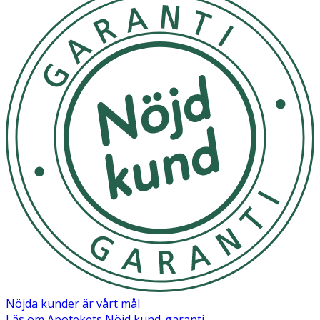
Nöjda kunder är vårt mål
Läs om Apotekets Nöjd kund-garanti