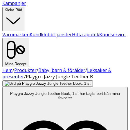
Kampanjer
Kloka Råd
Varumärken
Kundklubb
Tjänster
Hitta apotek
Kundservice
Mina Recept
Hem
/
Produkter
/
Baby, barn & förälder
/
Leksaker &
presenter
/
Playgro Jazzy Jungle Teether B
Playgro Jazzy Jungle Teether Book, 1 st har tagits bort från mina
favoriter