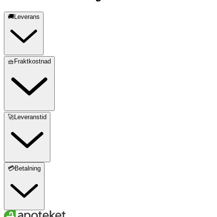
Innehåll
🚚Leverans
6 mellanrumsborstar medföljer.
🧺Fraktkostnad
🚀Leveranstid
💳Betalning