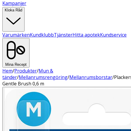
Kampanjer
Kloka Råd
Varumärken
Kundklubb
Tjänster
Hitta apotek
Kundservice
Mina Recept
Hem
/
Produkter
/
Mun &
tänder
/
Mellanrumsrengöring
/
Mellanrumsborstar
/
Placker
Gentle Brush 0,6 m