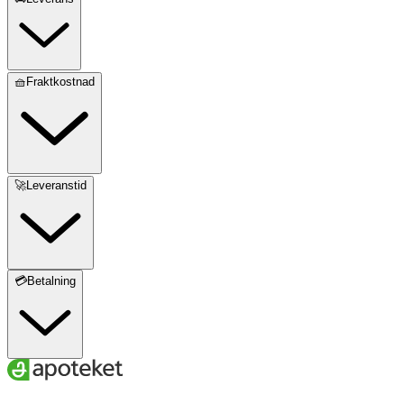
🧺Fraktkostnad
🚀Leveranstid
💳Betalning