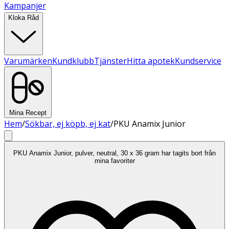
Kampanjer
Kloka Råd
Varumärken
Kundklubb
Tjänster
Hitta apotek
Kundservice
Mina Recept
Hem
/
Sökbar, ej köpb, ej kat
/
PKU Anamix Junior
PKU Anamix Junior, pulver, neutral, 30 x 36 gram har tagits bort från
mina favoriter