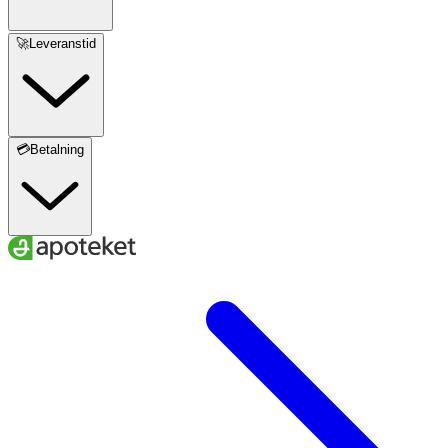
🚀Leveranstid
💳Betalning