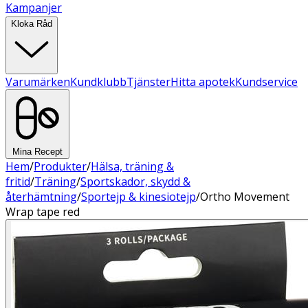
Kampanjer
Kloka Råd
Varumärken
Kundklubb
Tjänster
Hitta apotek
Kundservice
Mina Recept
Hem
/
Produkter
/
Hälsa, träning &
fritid
/
Träning
/
Sportskador, skydd &
återhämtning
/
Sportejp & kinesiotejp
/
Ortho Movement
Wrap tape red