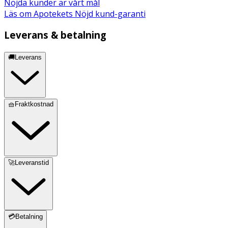
Nöjda kunder är vårt mål
Läs om Apotekets Nöjd kund-garanti
Leverans & betalning
🚚Leverans
🧺Fraktkostnad
🚀Leveranstid
💳Betalning