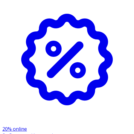
- Om skyddet är trasigt, saknar dubb eller på annat sätt
är skadat, ska det kasseras.
- Notera att naturgummi är ett naturmaterial och kan
färga av sig på ljusa skor.
- Förvaras ej i direktsol vid temperatur över 30 grader.
20% online