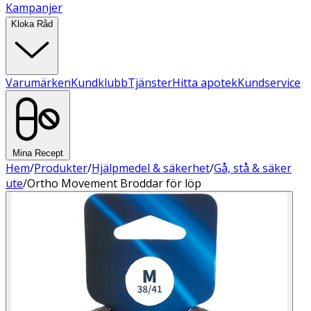
Kampanjer
Kloka Råd
Varumärken
Kundklubb
Tjänster
Hitta apotek
Kundservice
Mina Recept
Hem
/
Produkter
/
Hjälpmedel & säkerhet
/
Gå, stå & säker
ute
/
Ortho Movement Broddar för löp