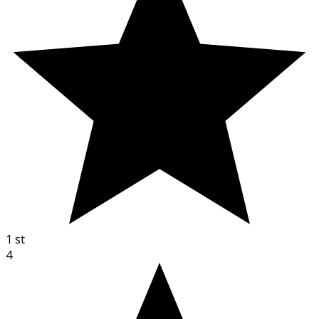
1
st
4