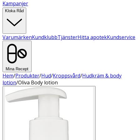
Kampanjer
Kloka Råd
Varumärken
Kundklubb
Tjänster
Hitta apotek
Kundservice
Mina Recept
Hem
/
Produkter
/
Hud
/
Kroppsvård
/
Hudkräm & body
lotion
/
Oliva Body lotion