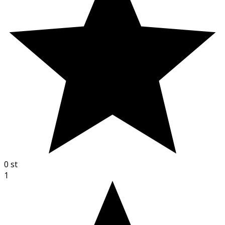
0
st
1