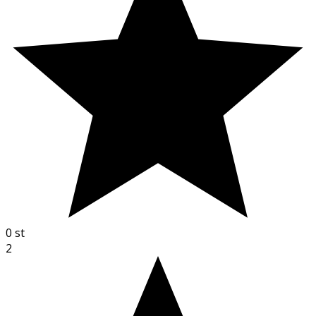
0
st
2