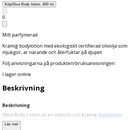
Köp
Oliva Body lotion, 400 ml
0
Milt parfymerad
Krämig bodylotion med ekologiskt certifierad olivolja som
mjukgör, är närande och återfuktar på djupet.
Följ anvisningarna på produkten/bruksanvisningen
I lager online
Beskrivning
Beskrivning
Oliva Body Lotion är en intensiv och krämig
bodylotion
med ekologiskt certifierad olivolja som mjukgör, är
närande och återfuktar på djupet. Olivoljans fettsyror
Läs mer
hjälper huden att behålla sin naturliga mjukhet och