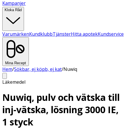
Kampanjer
Kloka Råd
Varumärken
Kundklubb
Tjänster
Hitta apotek
Kundservice
Mina Recept
Hem
/
Sökbar, ej köpb, ej kat
/
Nuwiq
Läkemedel
Nuwiq, pulv och vätska till
inj-vätska, lösning 3000 IE,
1 styck