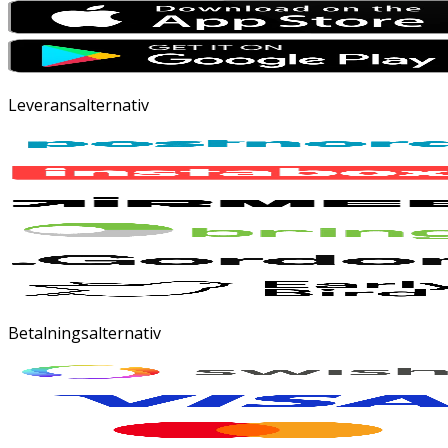
Leveransalternativ
Betalningsalternativ