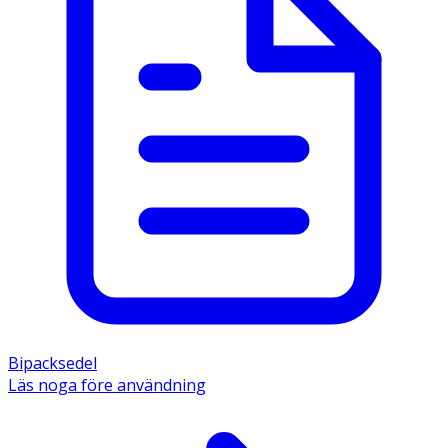
Bipacksedel
Läs noga före användning