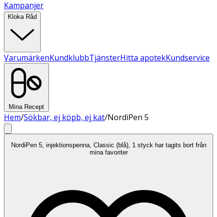
Kampanjer
Kloka Råd
Varumärken
Kundklubb
Tjänster
Hitta apotek
Kundservice
Mina Recept
Hem
/
Sökbar, ej köpb, ej kat
/
NordiPen 5
NordiPen 5, injektionspenna, Classic (blå), 1 styck har tagits bort från
mina favoriter