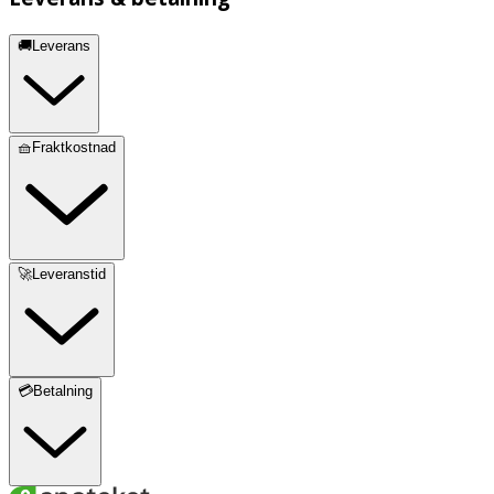
🚚Leverans
🧺Fraktkostnad
🚀Leveranstid
💳Betalning