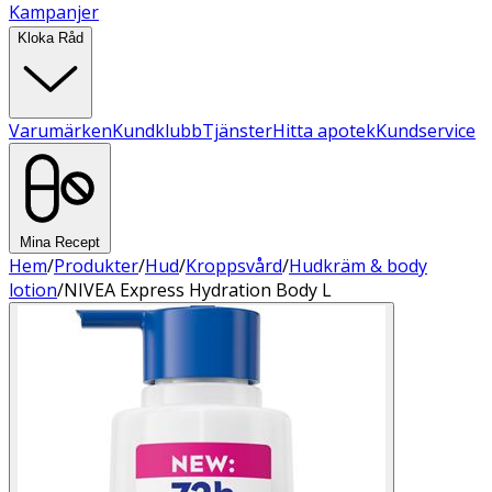
Kampanjer
Kloka Råd
Varumärken
Kundklubb
Tjänster
Hitta apotek
Kundservice
Mina Recept
Hem
/
Produkter
/
Hud
/
Kroppsvård
/
Hudkräm & body
lotion
/
NIVEA Express Hydration Body L