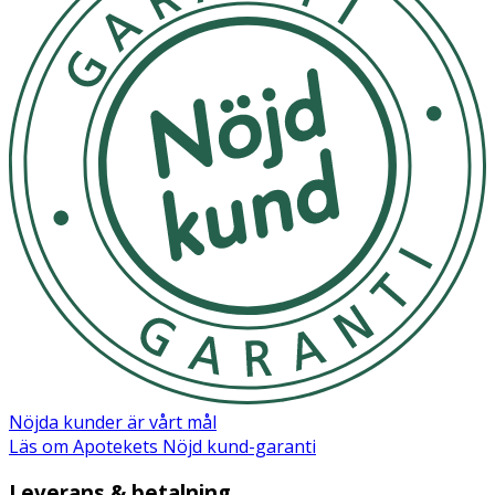
- Ge lotionen tid att absorbera in i huden.
- Kan förvaras i rumstemperatur.
Innehåll
Aqua, Alcohol Denat., Glycerin, Isopropyl Palmitate,
Glyceryl Stearate SE, Cetearyl Alcohol, Hydroxypropyl
Starch Phosphate, Sodium Hyaluronate, Maris Sal, Vitis
Vinifera Seed Oil, Sodium Cetearyl Sulfate, Xanthan Gum,
Gellan Gum, Citric Acid, Hydroxyacetophenone,
Phenoxyethanol, Linalool, Benzyl Alcohol, Citronellol,
Parfum
Nöjda kunder är vårt mål
Läs om Apotekets Nöjd kund-garanti
Leverans & betalning