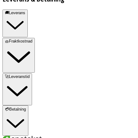
🚚Leverans
🧺Fraktkostnad
🚀Leveranstid
💳Betalning