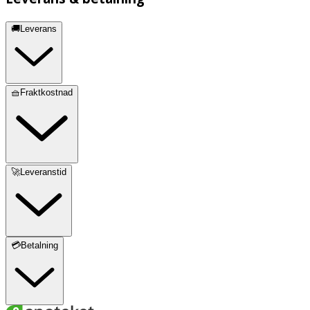
🚚Leverans
🧺Fraktkostnad
🚀Leveranstid
💳Betalning