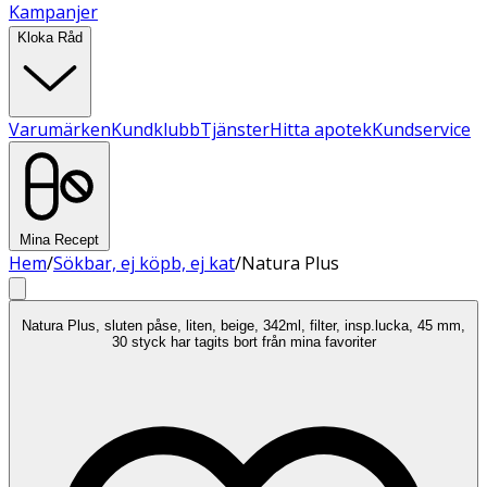
Kampanjer
Kloka Råd
Varumärken
Kundklubb
Tjänster
Hitta apotek
Kundservice
Mina Recept
Hem
/
Sökbar, ej köpb, ej kat
/
Natura Plus
Natura Plus, sluten påse, liten, beige, 342ml, filter, insp.lucka, 45 mm,
30 styck har tagits bort från mina favoriter