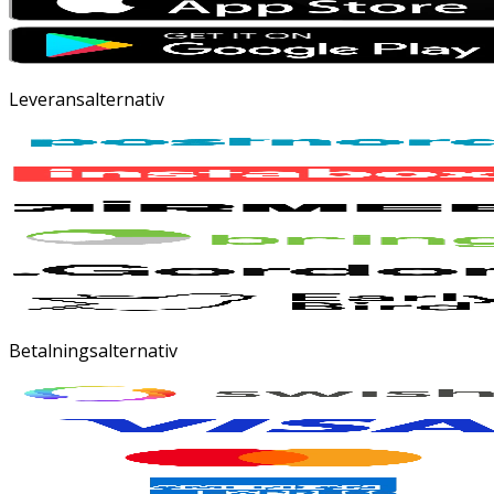
Leveransalternativ
Betalningsalternativ