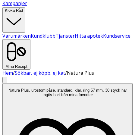
Kampanjer
Kloka Råd
Varumärken
Kundklubb
Tjänster
Hitta apotek
Kundservice
Mina Recept
Hem
/
Sökbar, ej köpb, ej kat
/
Natura Plus
Natura Plus, urostomipåse, standard, klar, ring 57 mm, 30 styck har
tagits bort från mina favoriter