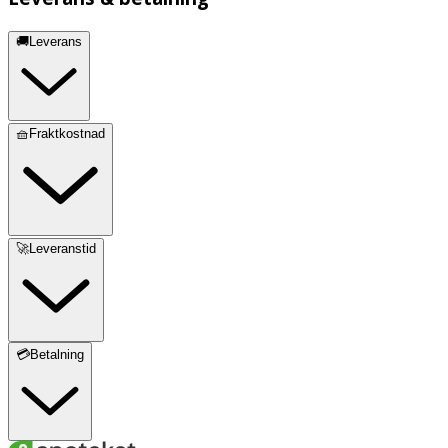
🚚Leverans
🧺Fraktkostnad
🚀Leveranstid
💳Betalning