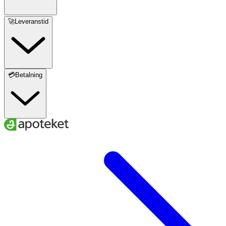
🚀Leveranstid
💳Betalning