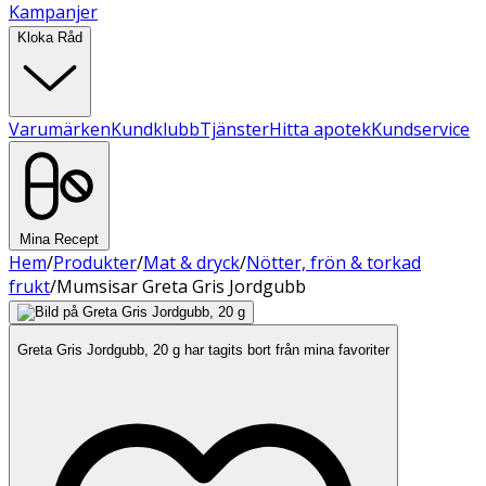
Kampanjer
Kloka Råd
Varumärken
Kundklubb
Tjänster
Hitta apotek
Kundservice
Mina Recept
Hem
/
Produkter
/
Mat & dryck
/
Nötter, frön & torkad
frukt
/
Mumsisar Greta Gris Jordgubb
Greta Gris Jordgubb, 20 g har tagits bort från mina favoriter