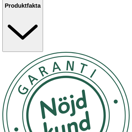
Produktfakta
INNEHÅLL
Per
100 g
RDI*
%
Energi
314 kcal
N/A
Energi
1330 kJ
N/A
Fett
0,90 g
N/A
Varav mättat fett
0,2 g
N/A
Kolhydrat
72 g
N/A
Varav sockerarter
58,80 g
N/A
Protein
2,01 g
N/A
Salt
0,03 g
N/A
*Rekommenderat dagligt intag