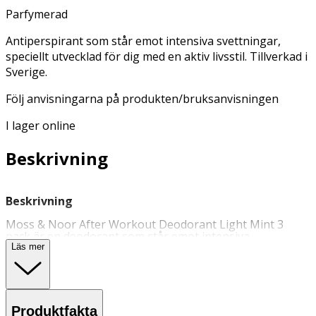
Parfymerad
Antiperspirant som står emot intensiva svettningar,
speciellt utvecklad för dig med en aktiv livsstil. Tillverkad i
Sverige.
Följ anvisningarna på produkten/bruksanvisningen
I lager online
Beskrivning
Beskrivning
Moss & Noor After Workout Deodorant Light Mint 3
pack är en deodorant som står emot intensiva
svettningar. En kraftfull
antiperspirant
speciellt utvecklad
Läs mer
för dig med aktiv livsstil. Berikad med provitamin B5
(fuktbevarande, lugnande och läkande effekt på huden)
och ricinolja (mjukgörande kallpressad olja från
ricinfrön). Produkten är vegansk och fri från färgämnen,
mikroplaster och parabener. Producerad i Sverige. Följ
Produktfakta