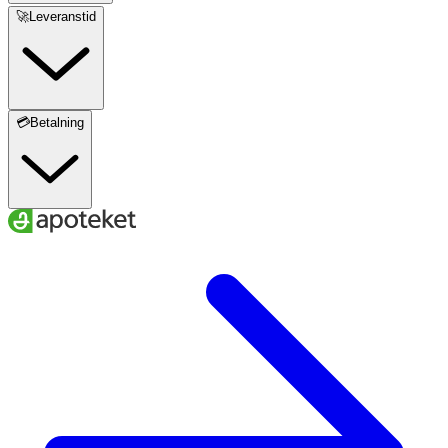
🚀Leveranstid
💳Betalning