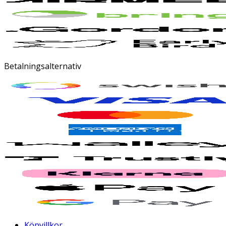
Betalningsalternativ
Köpvillkor