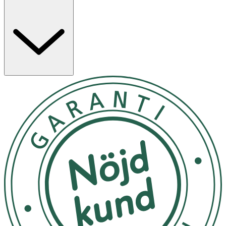
anvisningarna på produkten/bruksanvisningen.
Användning
- Applicera dagligen i rena, torra armhålor.
- Förvaras i rumstemperatur.
Inneh
å
ll
Aqua, Aluminum Chlorohydrate, Propylene Glycol,
Hydroxyethylcellulose, Parfum, Panthenol, Trideceth-9,
PEG-40 Hydrogenated Castor Oil, Phenoxyethanol,
Ethylhexylglycerin, Citric Acid, Limonene, Linalool, Citral,
Citronellol, Eugenol.