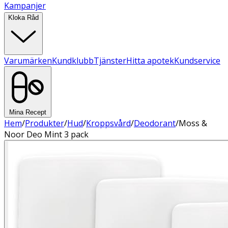
Kampanjer
Kloka Råd
Varumärken
Kundklubb
Tjänster
Hitta apotek
Kundservice
Mina Recept
Hem
/
Produkter
/
Hud
/
Kroppsvård
/
Deodorant
/
Moss &
Noor Deo Mint 3 pack