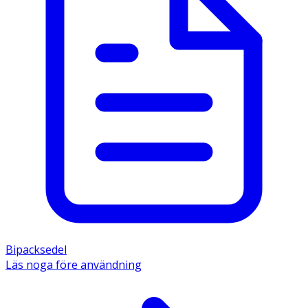
Bipacksedel
Läs noga före användning