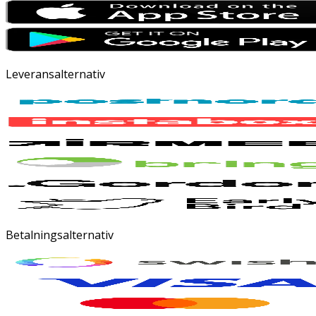
Leveransalternativ
Betalningsalternativ