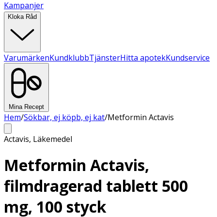
Kampanjer
Kloka Råd
Varumärken
Kundklubb
Tjänster
Hitta apotek
Kundservice
Mina Recept
Hem
/
Sökbar, ej köpb, ej kat
/
Metformin Actavis
Actavis
,
Läkemedel
Metformin Actavis,
filmdragerad tablett 500
mg, 100 styck