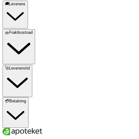
🚚Leverans
🧺Fraktkostnad
🚀Leveranstid
💳Betalning