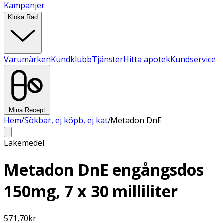
Kampanjer
Kloka Råd
Varumärken
Kundklubb
Tjänster
Hitta apotek
Kundservice
Mina Recept
Hem
/
Sökbar, ej köpb, ej kat
/
Metadon DnE
Läkemedel
Metadon DnE engångsdos
150mg, 7 x 30 milliliter
571,70
kr