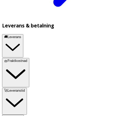
Leverans & betalning
🚚Leverans
🧺Fraktkostnad
🚀Leveranstid