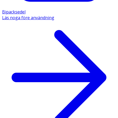
Bipacksedel
Läs noga före användning