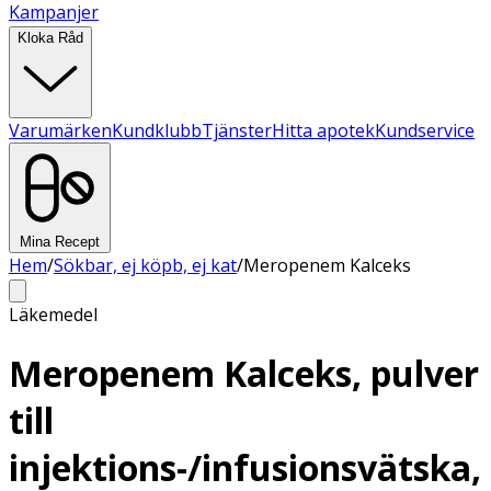
Kampanjer
Kloka Råd
Varumärken
Kundklubb
Tjänster
Hitta apotek
Kundservice
Mina Recept
Hem
/
Sökbar, ej köpb, ej kat
/
Meropenem Kalceks
Läkemedel
Meropenem Kalceks, pulver
till
injektions-/infusionsvätska,