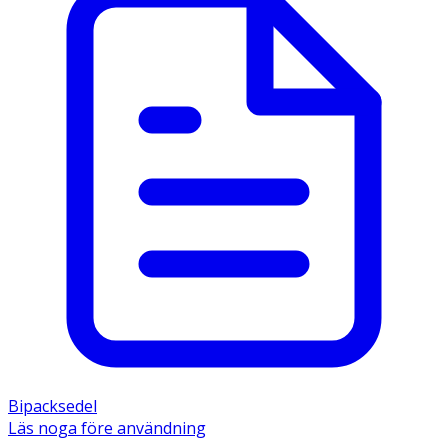
Bipacksedel
Läs noga före användning