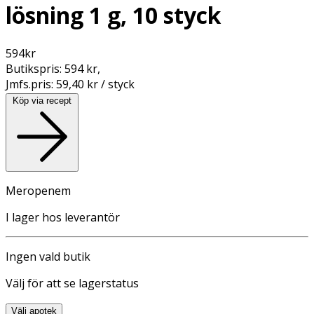
lösning 1 g, 10 styck
594
kr
Butikspris:
594 kr
,
Jmfs.pris:
59,40 kr / styck
Köp via recept
Meropenem
I lager hos leverantör
Ingen vald butik
Välj för att se lagerstatus
Välj apotek