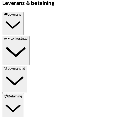
Leverans & betalning
🚚Leverans
🧺Fraktkostnad
🚀Leveranstid
💳Betalning