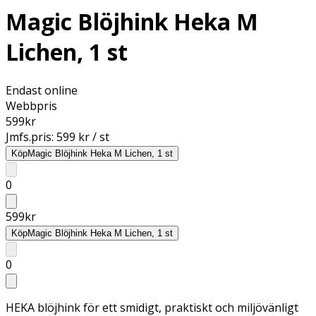
Magic Blöjhink Heka M
Lichen, 1 st
Endast online
Webbpris
599
kr
Jmfs.pris:
599 kr / st
Köp
Magic Blöjhink Heka M Lichen, 1 st
0
599
kr
Köp
Magic Blöjhink Heka M Lichen, 1 st
0
HEKA blöjhink för ett smidigt, praktiskt och miljövänligt