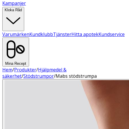
Kampanjer
Kloka Råd
Varumärken
Kundklubb
Tjänster
Hitta apotek
Kundservice
Mina Recept
Hem
/
Produkter
/
Hjälpmedel &
säkerhet
/
Stödstrumpor
/
Mabs stödstrumpa