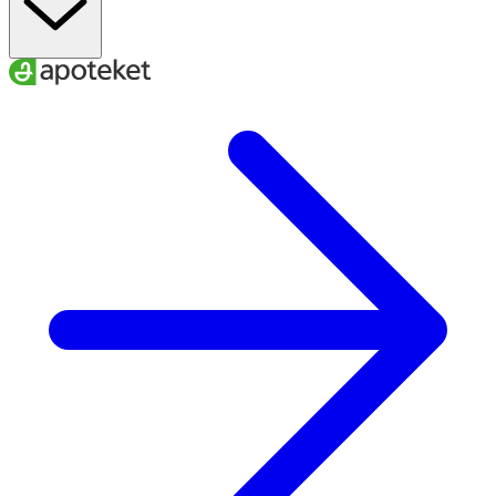
22–25
34–40
40–42
L
24–27
37–43
42–44
XL
26–29
40–46
44–47
XXL
A
. Ankelns minimala omkrets
B
. Vadens maximala omkrets
C.
Skostorlek
För att få rätt effekt av dina strumpor är det viktigt att du
väljer den storlek som bäst passar dina mått.