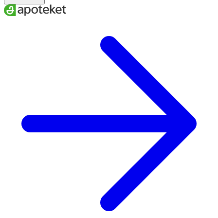
24–27
37–43
42–44
XL
26–29
40–46
44–47
XXL
A
. Ankelns minimala omkrets
B
. Vadens maximala omkrets
C.
Skostorlek
För att få rätt effekt av dina strumpor är det viktigt att du
väljer den storlek som bäst passar dina mått.