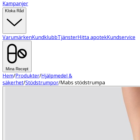
Kampanjer
Kloka Råd
Varumärken
Kundklubb
Tjänster
Hitta apotek
Kundservice
Mina Recept
Hem
/
Produkter
/
Hjälpmedel &
säkerhet
/
Stödstrumpor
/
Mabs stödstrumpa