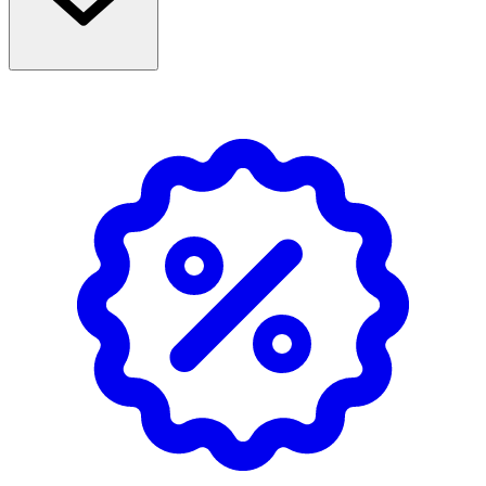
på 20-30 cm avstånd över färdig frisyr för att fixera.
- Extremt brandfarlig aerosol. Tryckbehållare: kan
sprängas vid uppvärmning.
- Får inte utsättas för värme, heta ytor, gnistor, öppna
lågor och andra antändningskällor.
- Rökning förbjuden. Spreja inte över öppen låga eller
andra antändningskällor. Får inte punkteras eller
brännas, gäller även tömd behållare.
- Skyddas från solljus. Får inte utsättas för temperaturer
över 50 grader C. Förvaras oåtkomligt för barn. Undvik
att andas in spray.
Innehåll
Alcohol Denat., Butane, Propane, Isobutane,
Octylacrylamide/Acrylates/Butylaminoethyl Methacrylate
Copolymer, Aqua, Aminomethyl Propanol, VP/VA
Copolymer, Prunus Persica (Peach) Flower Extract,