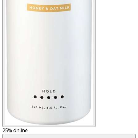
25%
online