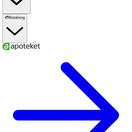
💳Betalning