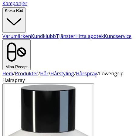
Kampanjer
Kloka Råd
Varumärken
Kundklubb
Tjänster
Hitta apotek
Kundservice
Mina Recept
Hem
/
Produkter
/
Hår
/
Hårstyling
/
Hårspray
/
Löwengrip
Hairspray