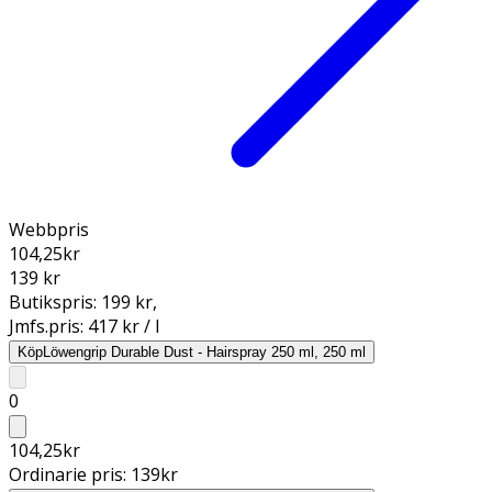
Webbpris
104,25
kr
139 kr
Butikspris:
199 kr
,
Jmfs.pris:
417 kr / l
Köp
Löwengrip Durable Dust - Hairspray 250 ml, 250 ml
0
104,25
kr
Ordinarie pris:
139
kr