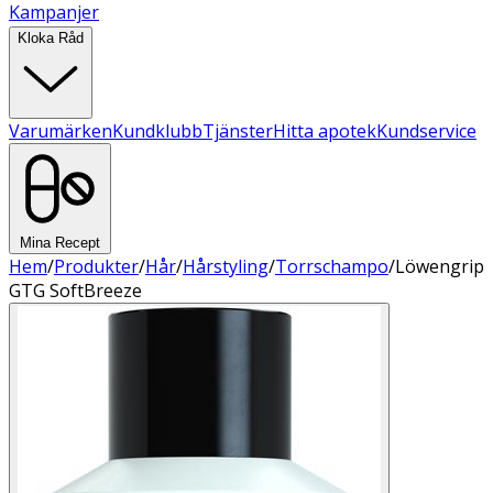
Kampanjer
Kloka Råd
Varumärken
Kundklubb
Tjänster
Hitta apotek
Kundservice
Mina Recept
Hem
/
Produkter
/
Hår
/
Hårstyling
/
Torrschampo
/
Löwengrip
GTG SoftBreeze