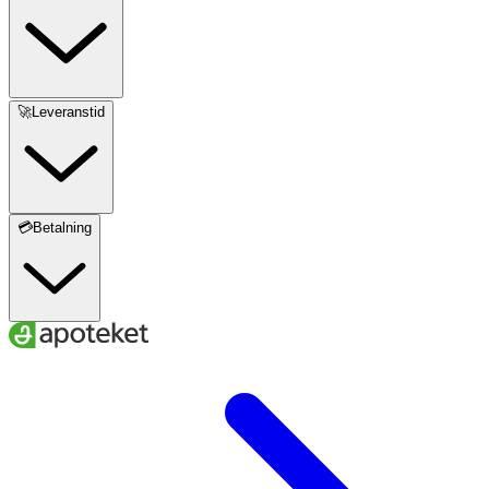
🚀Leveranstid
💳Betalning