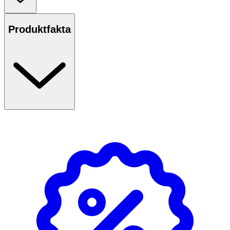
mellan schamponeringar. Passar alla hårfärger. Med en
frisk citrusdoft.
Produktfakta
Användning
- Skaka ordentligt före användning.
- Håll munstycket cirka 30 cm från håret och spraya vid
hårrötterna.
- Borsta igenom eller massera med händerna för att styla
håret.
- Extremt brandfarlig aerosol. Tryckbehållare: kan
sprängas vid uppvärmning.
- Får inte utsättas för värme, heta ytor, gnistor, öppna
lågor och andra antändningskällor.
- Rökning förbjuden. Spreja inte över öppen låga eller
andra antändningskällor.
- Får inte punkteras eller brännas, gäller även tömd