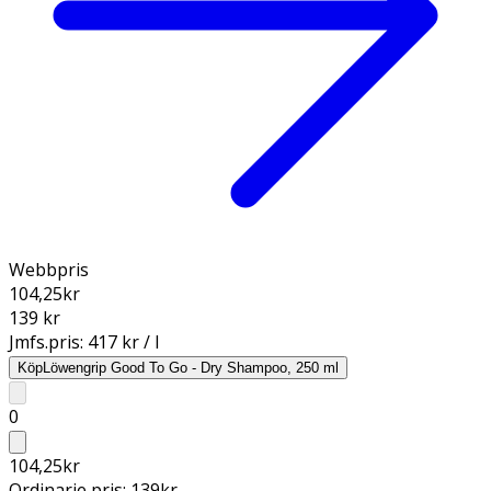
Webbpris
104,25
kr
139 kr
Jmfs.pris:
417 kr / l
Köp
Löwengrip Good To Go - Dry Shampoo, 250 ml
0
104,25
kr
Ordinarie pris:
139
kr