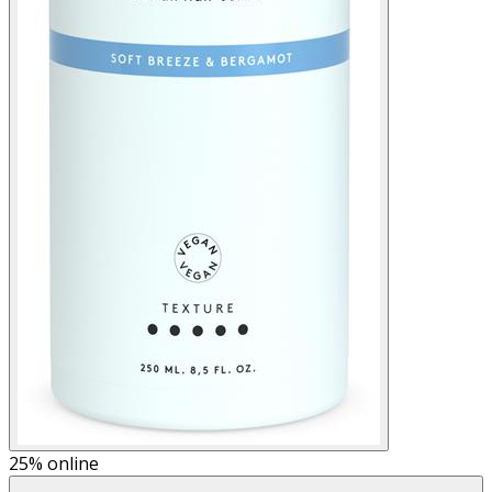
25%
online