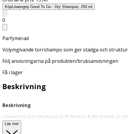
Köp
Löwengrip Good To Go - Dry Shampoo, 250 ml
0
Parfymerad
Volymgivande torrshampo som ger stadga och struktur
Följ anvisningarna på produkten/bruksanvisningen
Få i lager
Beskrivning
Beskrivning
Löwengrip Dry Shampoo Soft Breeze & Bergamot är ett
volymgivande
torrschampo
som ger stadga och struktur
Läs mer
vid styling. Absorberar överskottsfett och fräschar upp