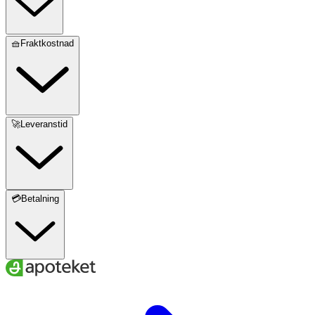
🧺Fraktkostnad
🚀Leveranstid
💳Betalning