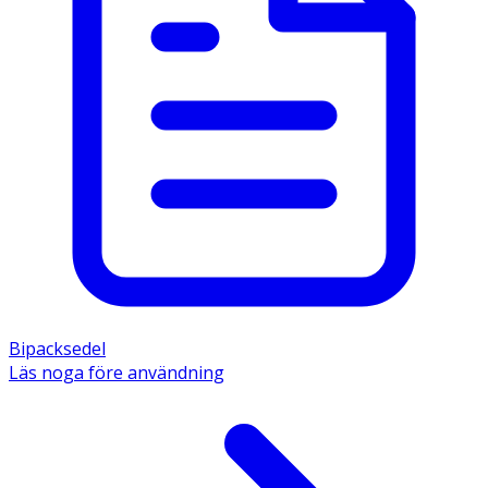
Bipacksedel
Läs noga före användning