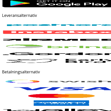
Leveransalternativ
Betalningsalternativ