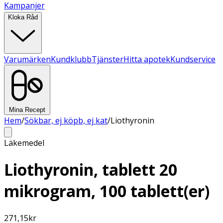
Kampanjer
Kloka Råd
Varumärken
Kundklubb
Tjänster
Hitta apotek
Kundservice
Mina Recept
Hem
/
Sökbar, ej köpb, ej kat
/
Liothyronin
Läkemedel
Liothyronin, tablett 20
mikrogram, 100 tablett(er)
271,15
kr