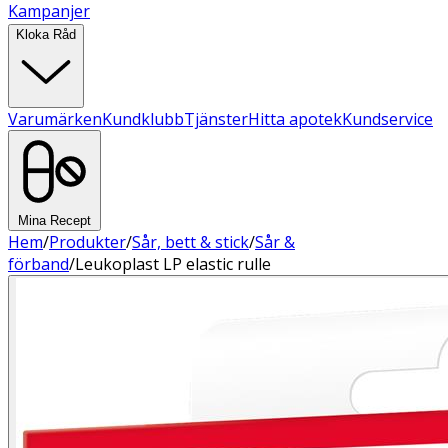
Kampanjer
Kloka Råd
Varumärken
Kundklubb
Tjänster
Hitta apotek
Kundservice
Mina Recept
Hem
/
Produkter
/
Sår, bett & stick
/
Sår &
förband
/
Leukoplast LP elastic rulle