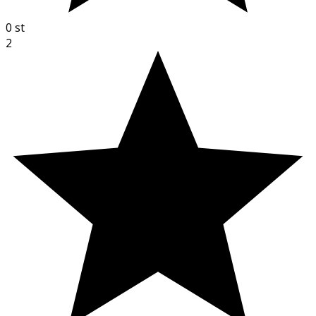
0
st
2