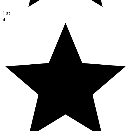
1
st
4