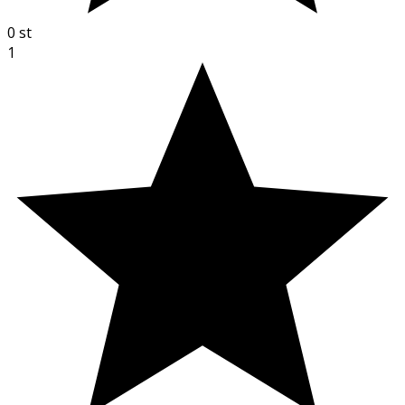
0
st
1