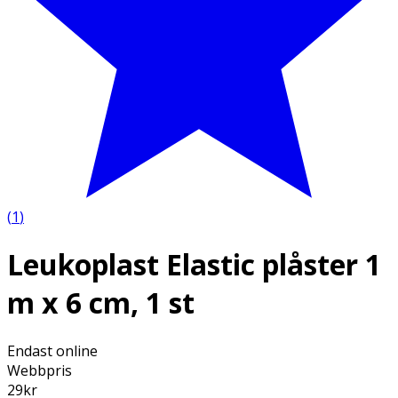
(
1
)
Leukoplast Elastic plåster 1
m x 6 cm, 1 st
Endast online
Webbpris
29
kr