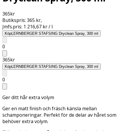
365
kr
Butikspris:
365 kr
,
Jmfs.pris:
1 216,67 kr / l
Köp
LERNBERGER STAFSING Dryclean Spray, 300 ml
0
365
kr
Köp
LERNBERGER STAFSING Dryclean Spray, 300 ml
0
Ger ditt hår extra volym
Ger en matt finish och fräsch känsla mellan
schamponeringar. Perfekt för de delar av håret som
behöver extra volym.