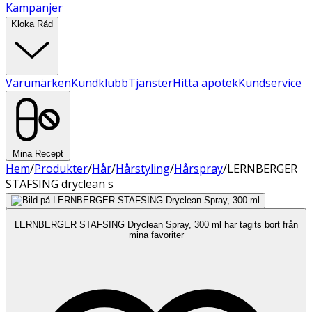
Kampanjer
Kloka Råd
Varumärken
Kundklubb
Tjänster
Hitta apotek
Kundservice
Mina Recept
Hem
/
Produkter
/
Hår
/
Hårstyling
/
Hårspray
/
LERNBERGER
STAFSING dryclean s
LERNBERGER STAFSING Dryclean Spray, 300 ml har tagits bort från
mina favoriter