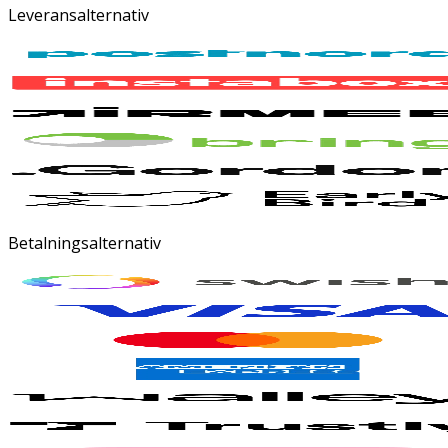
Leveransalternativ
Betalningsalternativ