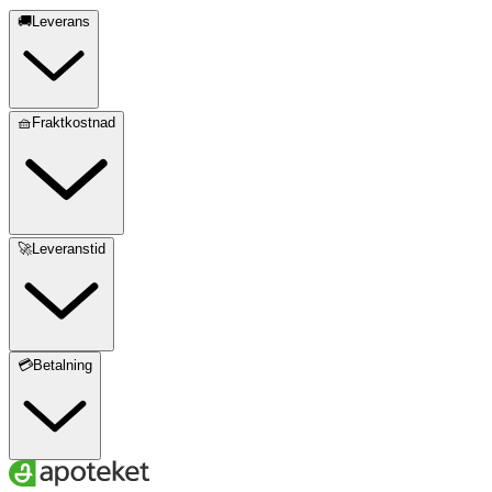
🚚Leverans
🧺Fraktkostnad
🚀Leveranstid
💳Betalning