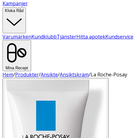
Kampanjer
Kloka Råd
Varumärken
Kundklubb
Tjänster
Hitta apotek
Kundservice
Mina Recept
Hem
/
Produkter
/
Ansikte
/
Ansiktskräm
/
La Roche-Posay