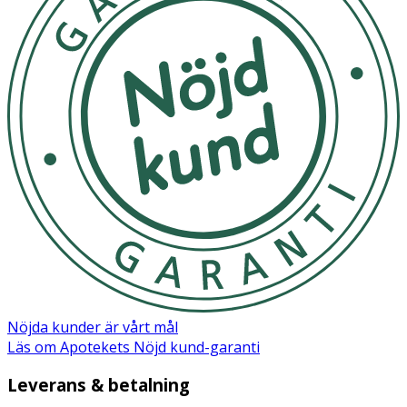
DIMETHICONE , AMMONIUM POLYACRYLOYLDIMETHYL
TAURATE , MYRISTYL MYRISTATE , STEARIC ACID ,
POTASSIUM CETYL PHOSPHATE , ZINC PCA , GLYCERYL
STEARATE SE , SODIUM HYDROXIDE , MYRISTIC ACID ,
PALMITIC ACID , DISODIUM EDTA , CAPRYLOYL GLYCINE
, VITREOSCILLA FERMENT , CITRIC ACID , XANTHAN GUM
, SODIUM BENZOATE , PHENOXYETHANOL , PIROCTONE
OLAMINE , PARFUM / FRAGRANCE
Nöjda kunder är vårt mål
Läs om Apotekets Nöjd kund-garanti
Leverans & betalning