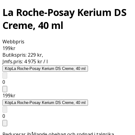
La Roche-Posay Kerium DS
Creme, 40 ml
Webbpris
199
kr
Butikspris:
229 kr
,
Jmfs.pris:
4 975 kr / l
Köp
La Roche-Posay Kerium DS Creme, 40 ml
0
199
kr
Köp
La Roche-Posay Kerium DS Creme, 40 ml
0
Reducerar ihållande obehag och rodnad i talgrika