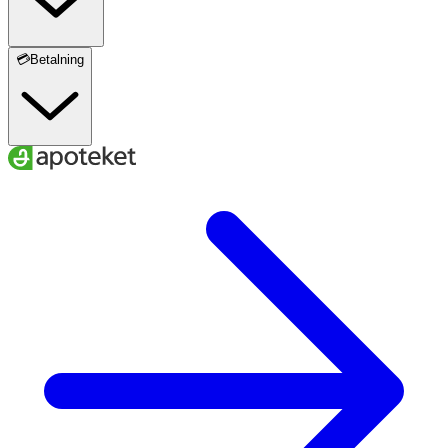
💳Betalning