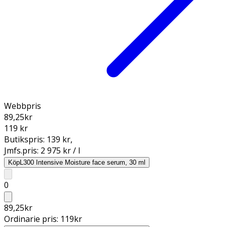
Webbpris
89,25
kr
119 kr
Butikspris:
139 kr
,
Jmfs.pris:
2 975 kr / l
Köp
L300 Intensive Moisture face serum, 30 ml
0
89,25
kr
Ordinarie pris:
119
kr