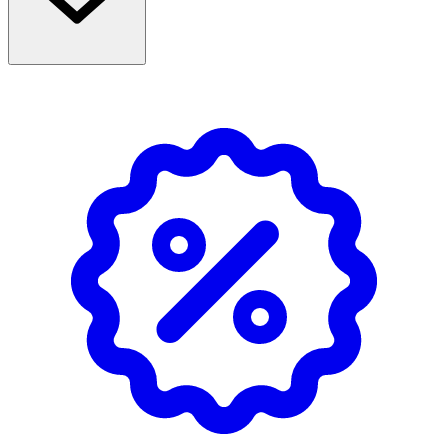
Innehåll
Aqua, Glycerin, Glyceryl Polyacrylate, Sodium Hyaluronate
, Methylsilanol Mannuronate , Panthenol, Betaine,
Biosaccharide Gum-1, Sodium Lactate, Sodium PCA,
Glycine, Fructose, Urea, Niacinamide, Inositol, Lactic Acid,
Sodium Benzoate, Disodium EDTA, Phenoxyethanol ,
Benzoic Acid , Dehydroacetic Acid , Sorbic Acid, Citric Adid,
Pantolactone.