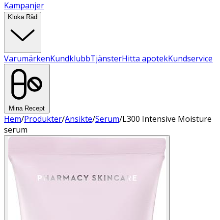
Kampanjer
Kloka Råd
Varumärken
Kundklubb
Tjänster
Hitta apotek
Kundservice
Mina Recept
Hem
/
Produkter
/
Ansikte
/
Serum
/
L300 Intensive Moisture
serum