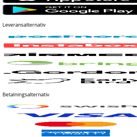
Leveransalternativ
Betalningsalternativ