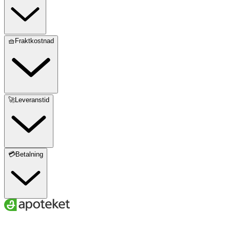
🧺Fraktkostnad
🚀Leveranstid
💳Betalning