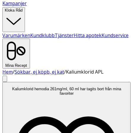
Kampanjer
Kloka Råd
Varumärken
Kundklubb
Tjänster
Hitta apotek
Kundservice
Mina Recept
Hem
/
Sökbar, ej köpb, ej kat
/
Kaliumklorid APL
Kaliumklorid hemodia 261mg/ml, 60 ml har tagits bort från mina
favoriter