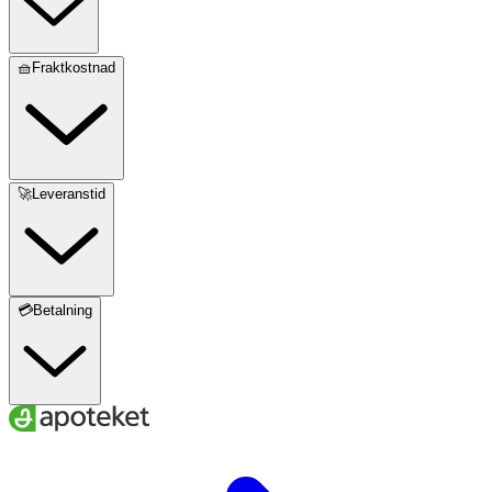
🧺Fraktkostnad
🚀Leveranstid
💳Betalning