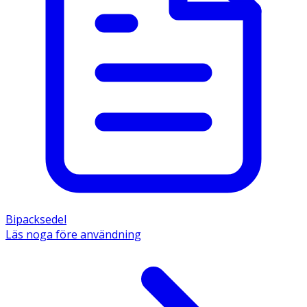
Bipacksedel
Läs noga före användning