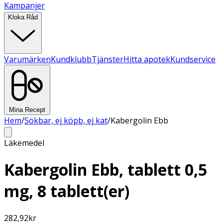
Kampanjer
Kloka Råd
Varumärken
Kundklubb
Tjänster
Hitta apotek
Kundservice
Mina Recept
Hem
/
Sökbar, ej köpb, ej kat
/
Kabergolin Ebb
Läkemedel
Kabergolin Ebb, tablett 0,5
mg, 8 tablett(er)
282,92
kr