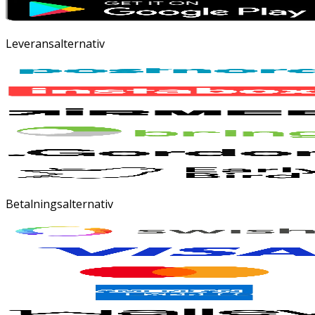
Leveransalternativ
Betalningsalternativ