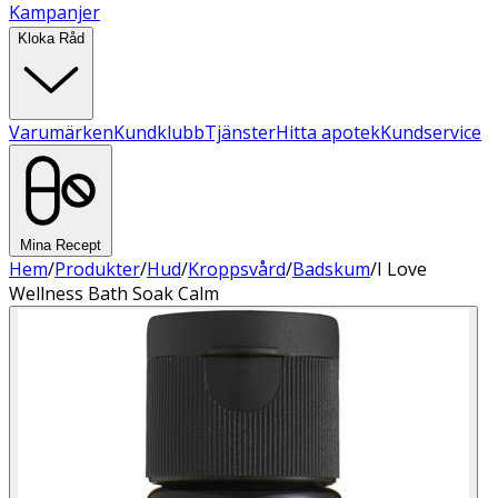
Kampanjer
Kloka Råd
Varumärken
Kundklubb
Tjänster
Hitta apotek
Kundservice
Mina Recept
Hem
/
Produkter
/
Hud
/
Kroppsvård
/
Badskum
/
I Love
Wellness Bath Soak Calm