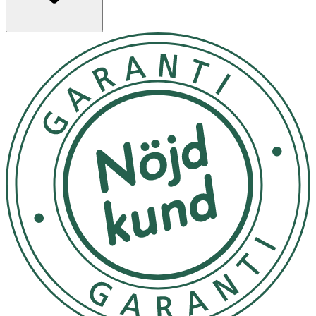
Förvaras torrt
OK för gravida och ammande:
Ja
Ingredienser:
Aqua ((Water) Eau), Cocamidopropyl Betaine, Sodium
Lauroyl Methyl Isethionate, Sodium Chloride, Parfum
(Fragrance), Caprylic/Capric Triglyceride, Sodium
Benzoate, Glycerin, Guar Hydroxypropyltrimonium
Chloride, Potassium Sorbate, Citric Acid, Aloe
Barbadensis Leaf Juice, Tocopheryl Acetate, Prunus
Amygdalus Dulcis (Sweet Almond) Oil, Chamomilla
Recutita (Matricaria) Flower Extract, Citrus Aurantium
Rutaceae (Petitgrain) Oil, Cananga Odorata Macrophylla
(Ylang) Oil, Lavandula Angustifolia (Lavender) Oil, Citrus
Nobilis Rutaceae (Mandarin) Oil, Linalool, Limonene.