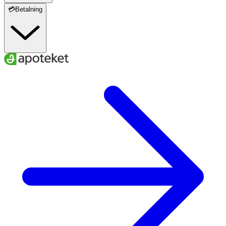
💳Betalning