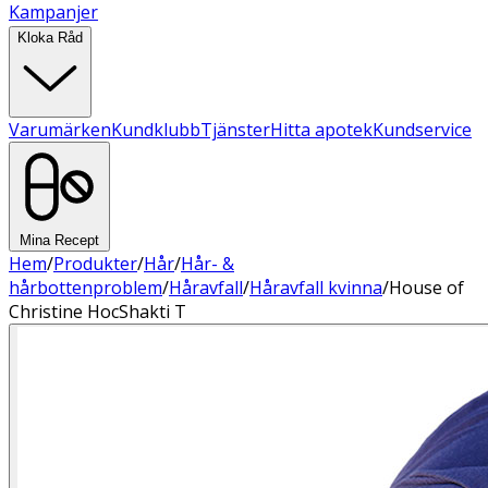
Kampanjer
Kloka Råd
Varumärken
Kundklubb
Tjänster
Hitta apotek
Kundservice
Mina Recept
Hem
/
Produkter
/
Hår
/
Hår- &
hårbottenproblem
/
Håravfall
/
Håravfall kvinna
/
House of
Christine HocShakti T