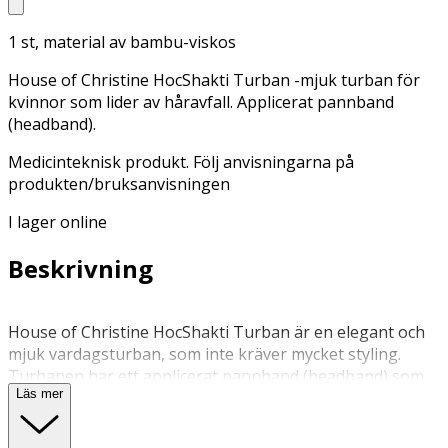
1 st, material av bambu-viskos
House of Christine HocShakti Turban -mjuk turban för
kvinnor som lider av håravfall. Applicerat pannband
(headband).
Medicinteknisk produkt. Följ anvisningarna på
produkten/bruksanvisningen
I lager online
Beskrivning
House of Christine HocShakti Turban är en elegant och
mjuk vardagsturban, som inte kräver mycket styling.
Turbanen har ett applicerat pannband (headband) som
Läs mer
ger en snygg drapering runt turbanen och även extra
volym kring hjässan. Material i mjukt Caretech® Bamboo
(bambu-viskos).,HocShakti Turban är en populär modell