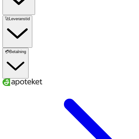
🚀Leveranstid
💳Betalning