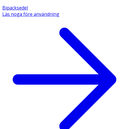
Bipacksedel
Läs noga före användning