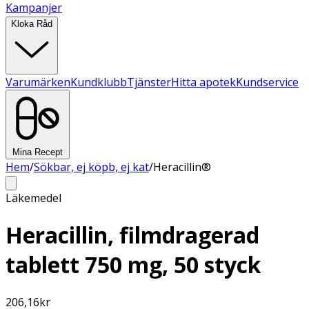
Kampanjer
Kloka Råd
Varumärken
Kundklubb
Tjänster
Hitta apotek
Kundservice
Mina Recept
Hem
/
Sökbar, ej köpb, ej kat
/
Heracillin®
Läkemedel
Heracillin, filmdragerad
tablett 750 mg, 50 styck
206,16
kr