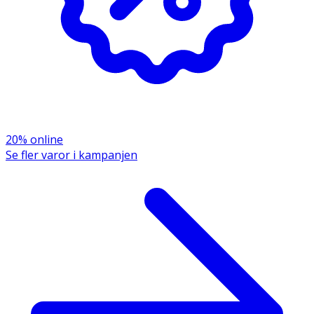
Kj/114Kcal
Fett
1 g
0,3 g
Varav mättat fett
0,46 g
0,14 g
Kolhydrat
2,1 g
0,6 g
20% online
Se fler varor i kampanjen
Varav sockerarter
0,07 g
0,02 g
Fiber
1,25 g
0,37 g
Protein
85 g
25 g
Salt
2,1 g
0,6 g