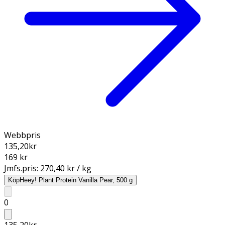
Webbpris
135,20
kr
169 kr
Jmfs.pris:
270,40 kr / kg
Köp
Heey! Plant Protein Vanilla Pear, 500 g
0
135,20
kr