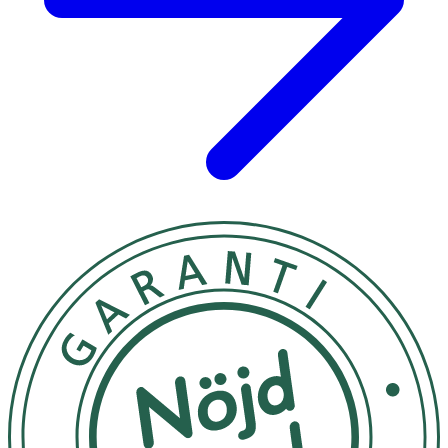
Näringsinnehåll
Per 30 g
*DRI%
Vitamin B12
0,6 μg
25
*DRI (Dagligt referensintag)
Innehåll
SOJAPROTEINISOLAT, ärtproteinisolat, smakförstärkare
(glycin), aromer, förtjockningsmedel (E 466),
sötningsmedel (sukralos, acesulfam k), vitamin B12
(metylkobalamin).
Kan innehålla spår av
ÄGG, HAVRE
och
MJÖLK
.