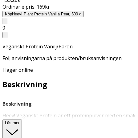
Ordinarie pris:
169
kr
Köp
Heey! Plant Protein Vanilla Pear, 500 g
0
Veganskt Protein Vanilj/Päron
Följ anvisningarna på produkten/bruksanvisningen
I lager online
Beskrivning
Beskrivning
Heey! Veganskt Protein är ett proteinpulver med en smak
av vanilj och päron, framställt från ärt- och
Läs mer
sojaproteinisolat. Detta 100% veganska protein är fritt
från tillsatt socker och naturligt glutenfritt, och det löser