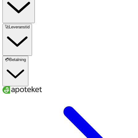
🚀Leveranstid
💳Betalning