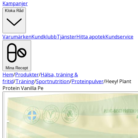
Kampanjer
Kloka Råd
Varumärken
Kundklubb
Tjänster
Hitta apotek
Kundservice
Mina Recept
Hem
/
Produkter
/
Hälsa, träning &
fritid
/
Träning
/
Sportnutrition
/
Proteinpulver
/
Heey! Plant
Protein Vanilla Pe