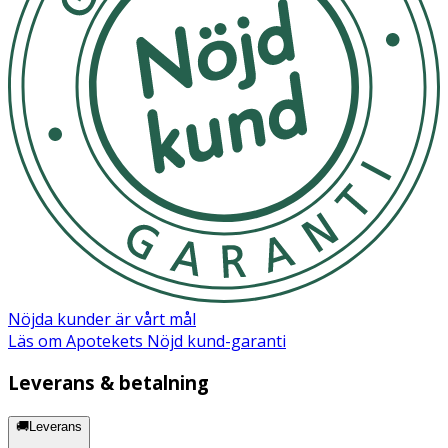
polyvinylpyrrolidon, Xylitol, Natriumhyaluronat, Symrelief
(bisabolol, ingefärarot extrakt ), Sucralose, Aromämnen,
Stevia Rebaudinia Extract, CI 19140, CI 42090.
*0,3% hyaluronsyra.
Nöjda kunder är vårt mål
Läs om Apotekets Nöjd kund-garanti
Leverans & betalning
🚚Leverans