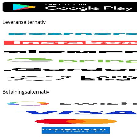
Leveransalternativ
Betalningsalternativ