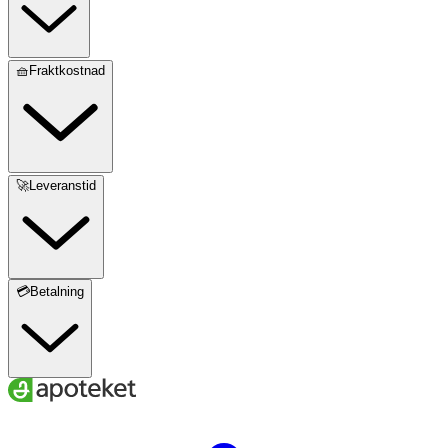
🧺Fraktkostnad
🚀Leveranstid
💳Betalning