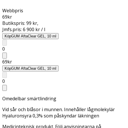
Webbpris
69
kr
Butikspris:
99 kr
,
Jmfs.pris:
6 900 kr / l
Köp
GUM AftaClear GEL, 10 ml
0
69
kr
Köp
GUM AftaClear GEL, 10 ml
0
Omedelbar smärtlindring
Vid sår och blåsor i munnen. Innehåller lågmolekylär
Hyaluronsyra 0,3% som påskyndar läkningen
Medicinteknisk produkt. Följ anvisningarna på