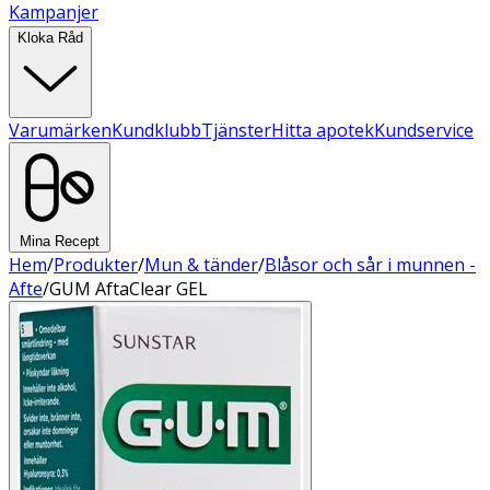
Kampanjer
Kloka Råd
Varumärken
Kundklubb
Tjänster
Hitta apotek
Kundservice
Mina Recept
Hem
/
Produkter
/
Mun & tänder
/
Blåsor och sår i munnen -
Afte
/
GUM AftaClear GEL