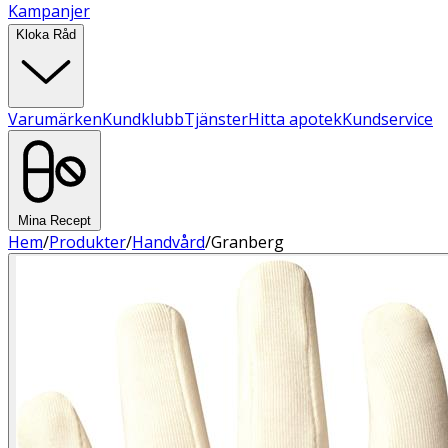
Kampanjer
Kloka Råd
Varumärken
Kundklubb
Tjänster
Hitta apotek
Kundservice
Mina Recept
Hem
/
Produkter
/
Handvård
/
Granberg