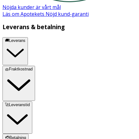
Nöjda kunder är vårt mål
Läs om Apotekets Nöjd kund-garanti
Leverans & betalning
🚚Leverans
🧺Fraktkostnad
🚀Leveranstid
💳Betalning