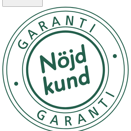
användning för att se till att det inte finns någon skada
på dem. Om du är osäker, kassera handskarna och välj
ett nytt par.
Förvaring av handskarna i en förorenad miljö kan orsaka
en försämring av kvaliteten.
Tvätt och desinfektion av handskar kan också innebära
en försämring i kvaliteten.
Prestandan hos använda eller
tvättade/desinfektion/rengjorda handskar kan skilja sig
från testresultaten.
Handskarna tvättas i 60 grader.
Oanvända handskar förvaras i originalförpackning.
Undvik direkt solljus.