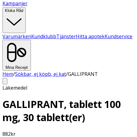
Kampanjer
Kloka Råd
Varumärken
Kundklubb
Tjänster
Hitta apotek
Kundservice
Mina Recept
Hem
/
Sökbar, ej köpb, ej kat
/
GALLIPRANT
Läkemedel
GALLIPRANT, tablett 100
mg, 30 tablett(er)
882
kr