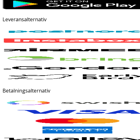
Leveransalternativ
Betalningsalternativ