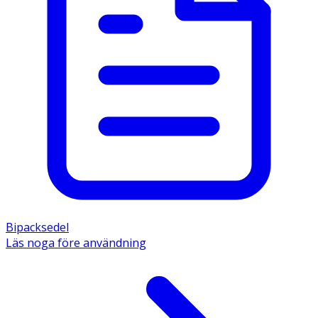
Bipacksedel
Läs noga före användning