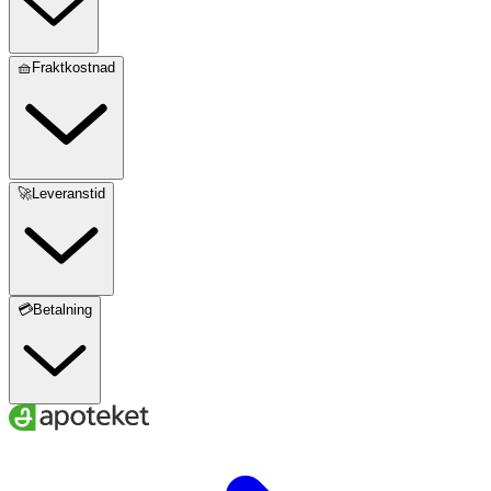
🧺Fraktkostnad
🚀Leveranstid
💳Betalning