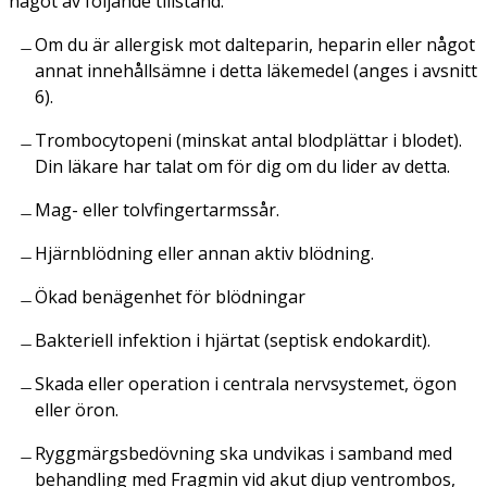
något av följande tillstånd:
Om du är allergisk mot dalteparin, heparin eller något
annat innehållsämne i detta läkemedel (anges i avsnitt
6).
Trombocytopeni (minskat antal blodplättar i blodet).
Din läkare har talat om för dig om du lider av detta.
Mag- eller tolvfingertarmssår.
Hjärnblödning eller annan aktiv blödning.
Ökad benägenhet för blödningar
Bakteriell infektion i hjärtat (septisk endokardit).
Skada eller operation i centrala nervsystemet, ögon
eller öron.
Ryggmärgsbedövning ska undvikas i samband med
behandling med Fragmin vid akut djup ventrombos,