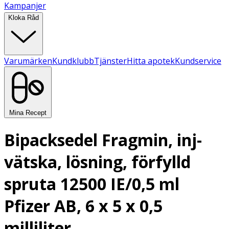
Kampanjer
Kloka Råd
Varumärken
Kundklubb
Tjänster
Hitta apotek
Kundservice
Mina Recept
Bipacksedel Fragmin, inj-
vätska, lösning, förfylld
spruta 12500 IE/0,5 ml
Pfizer AB, 6 x 5 x 0,5
milliliter