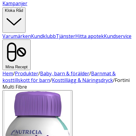
Kampanjer
Kloka Råd
Varumärken
Kundklubb
Tjänster
Hitta apotek
Kundservice
Mina Recept
Hem
/
Produkter
/
Baby, barn & förälder
/
Barnmat &
kosttillskott för barn
/
Kosttillägg & Näringsdryck
/
Fortini
Multi Fibre