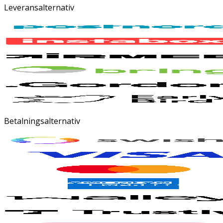
Leveransalternativ
Betalningsalternativ