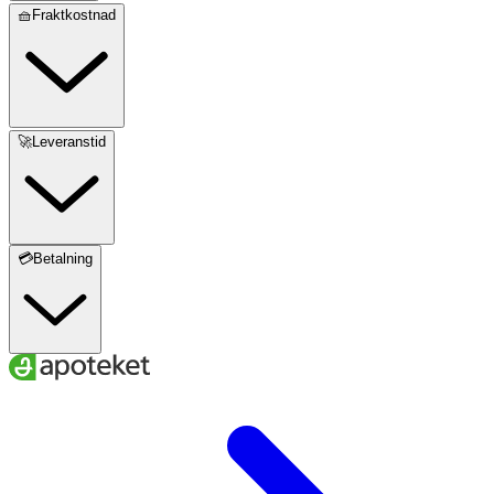
🧺Fraktkostnad
kasein)
🚀Leveranstid
💳Betalning