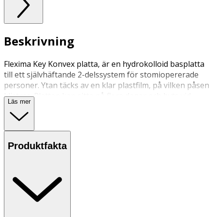
Beskrivning
Flexima Key Konvex platta, är en hydrokolloid basplatta
till ett självhäftande 2-delssystem för stomiopererade
personer. Ytan täcks av en klar plastfilm, på vilken påsen
klistras. Plattan kan sitta på flera dagar och byts vid
Läs mer
behov. Kan endast användas med Flexima Key påsar.
Produktfakta