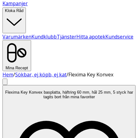
Kampanjer
Kloka Råd
Varumärken
Kundklubb
Tjänster
Hitta apotek
Kundservice
Mina Recept
Hem
/
Sökbar, ej köpb, ej kat
/
Flexima Key Konvex
Flexima Key Konvex basplatta, häftring 60 mm, hål 25 mm, 5 styck har
tagits bort från mina favoriter