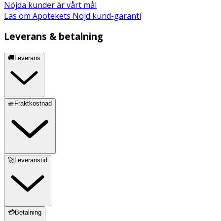
Nöjda kunder är vårt mål
Läs om Apotekets Nöjd kund-garanti
Leverans & betalning
🚚Leverans
🧺Fraktkostnad
🚀Leveranstid
💳Betalning