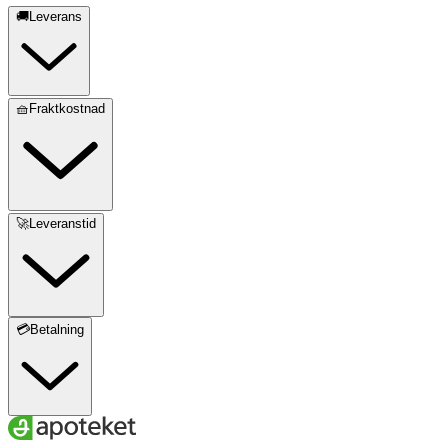
🚚Leverans
🧺Fraktkostnad
🚀Leveranstid
💳Betalning