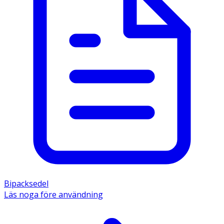
Bipacksedel
Läs noga före användning