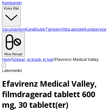
Kampanjer
Kloka Råd
Varumärken
Kundklubb
Tjänster
Hitta apotek
Kundservice
Mina Recept
Hem
/
Sökbar, ej köpb, ej kat
/
Efavirenz Medical Valley
Läkemedel
Efavirenz Medical Valley,
filmdragerad tablett 600
mg, 30 tablett(er)