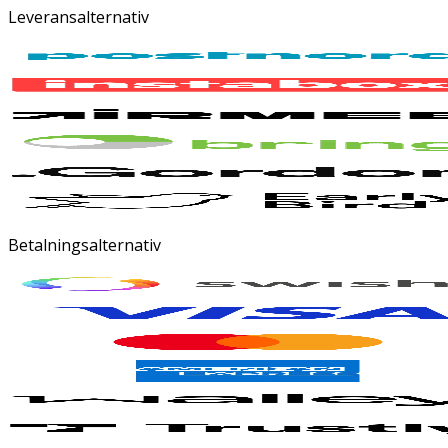
Leveransalternativ
Betalningsalternativ