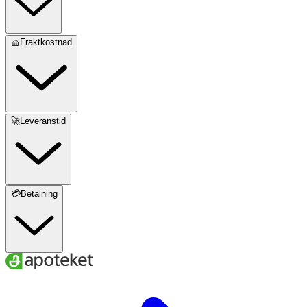
🧺Fraktkostnad
🚀Leveranstid
💳Betalning