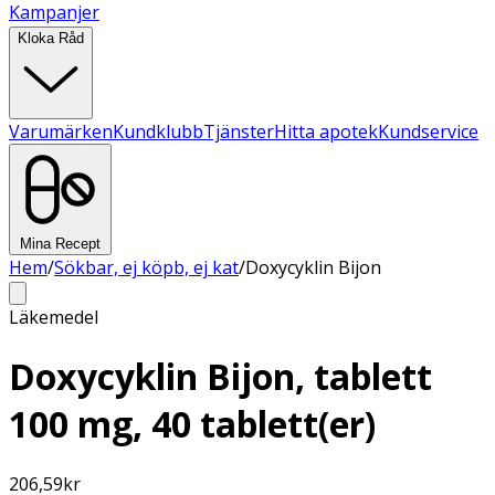
Kampanjer
Kloka Råd
Varumärken
Kundklubb
Tjänster
Hitta apotek
Kundservice
Mina Recept
Hem
/
Sökbar, ej köpb, ej kat
/
Doxycyklin Bijon
Läkemedel
Doxycyklin Bijon, tablett
100 mg, 40 tablett(er)
206,59
kr