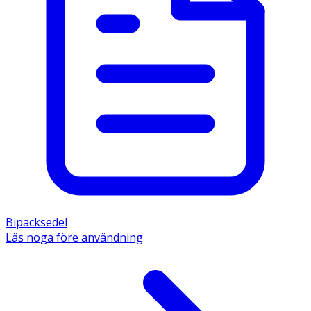
Bipacksedel
Läs noga före användning