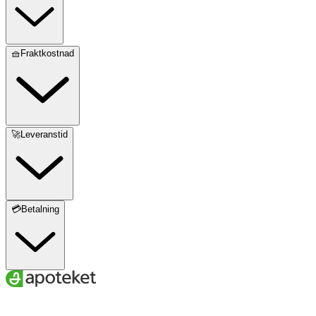
🧺Fraktkostnad
🚀Leveranstid
💳Betalning