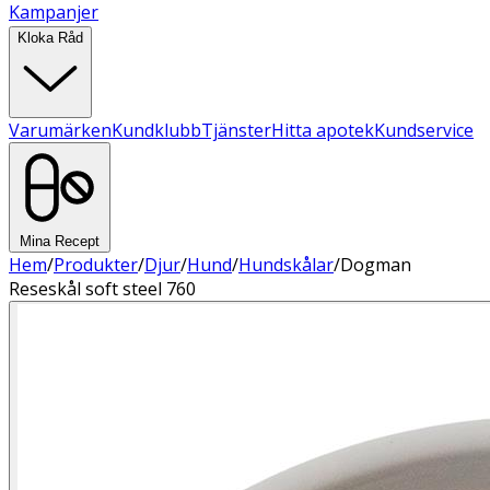
Kampanjer
Kloka Råd
Varumärken
Kundklubb
Tjänster
Hitta apotek
Kundservice
Mina Recept
Hem
/
Produkter
/
Djur
/
Hund
/
Hundskålar
/
Dogman
Reseskål soft steel 760