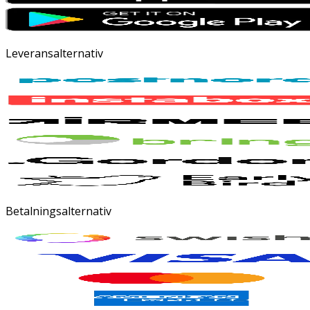
Leveransalternativ
Betalningsalternativ