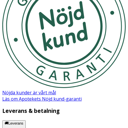
· Lämplig för både mat och vatten
Användning
· Fäll ut skålen vid behov.
· Servera mat eller vatten.
· Rengör regelbundet efter användning.
Förvaring
Förvaras utom räckhåll från djuret.
Nöjda kunder är vårt mål
Läs om Apotekets Nöjd kund-garanti
Leverans & betalning
🚚Leverans