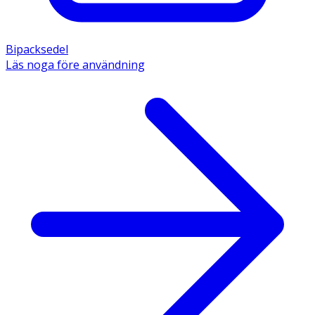
Bipacksedel
Läs noga före användning