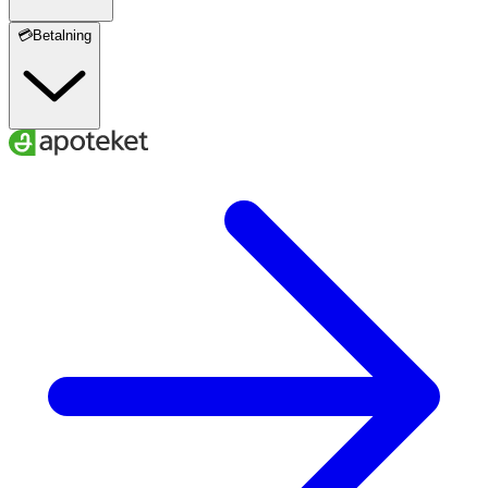
💳Betalning