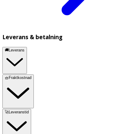
Leverans & betalning
🚚Leverans
🧺Fraktkostnad
🚀Leveranstid