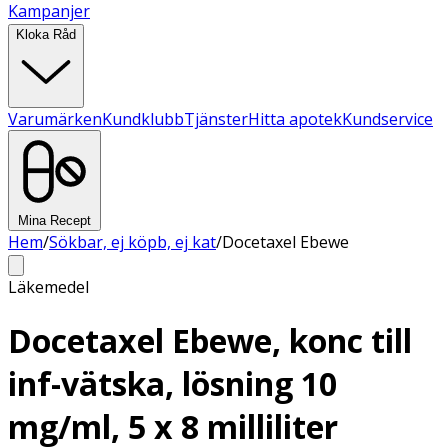
Kampanjer
Kloka Råd
Varumärken
Kundklubb
Tjänster
Hitta apotek
Kundservice
Mina Recept
Hem
/
Sökbar, ej köpb, ej kat
/
Docetaxel Ebewe
Läkemedel
Docetaxel Ebewe, konc till
inf-vätska, lösning 10
mg/ml, 5 x 8 milliliter