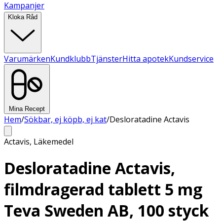
Kampanjer
Kloka Råd
Varumärken
Kundklubb
Tjänster
Hitta apotek
Kundservice
Mina Recept
Hem
/
Sökbar, ej köpb, ej kat
/
Desloratadine Actavis
Actavis
,
Läkemedel
Desloratadine Actavis,
filmdragerad tablett 5 mg
Teva Sweden AB, 100 styck