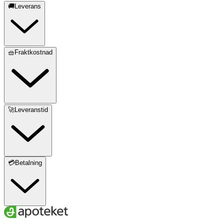
🚚Leverans
🧺Fraktkostnad
🚀Leveranstid
💳Betalning