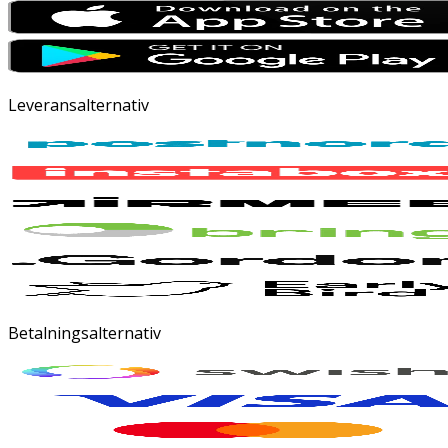
Leveransalternativ
Betalningsalternativ