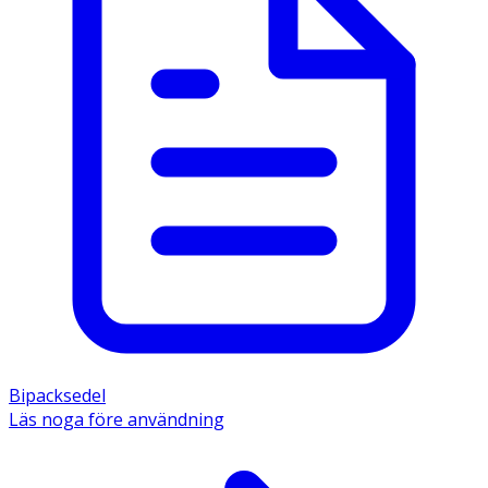
Bipacksedel
Läs noga före användning