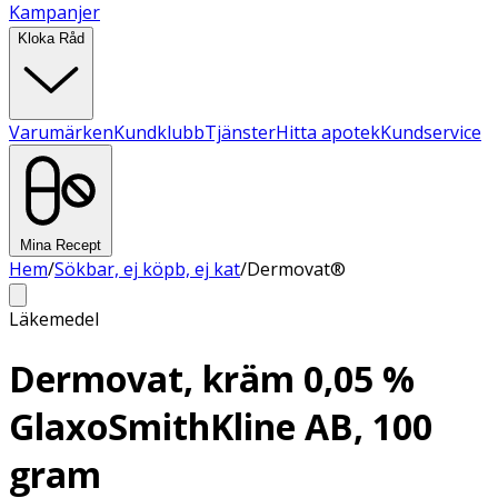
Kampanjer
Kloka Råd
Varumärken
Kundklubb
Tjänster
Hitta apotek
Kundservice
Mina Recept
Hem
/
Sökbar, ej köpb, ej kat
/
Dermovat®
Läkemedel
Dermovat, kräm 0,05 %
GlaxoSmithKline AB, 100
gram