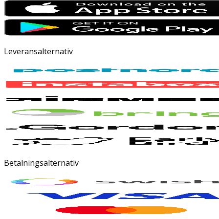
Leveransalternativ
Betalningsalternativ