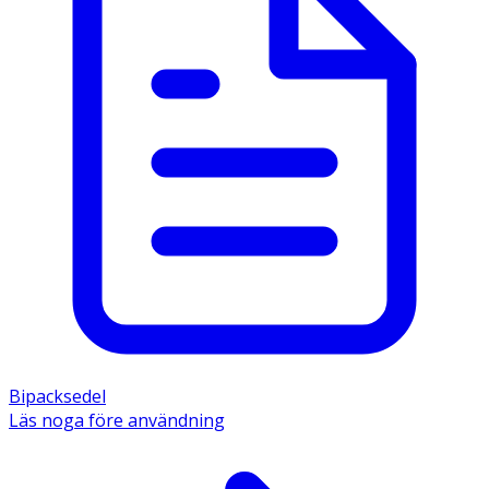
Bipacksedel
Läs noga före användning