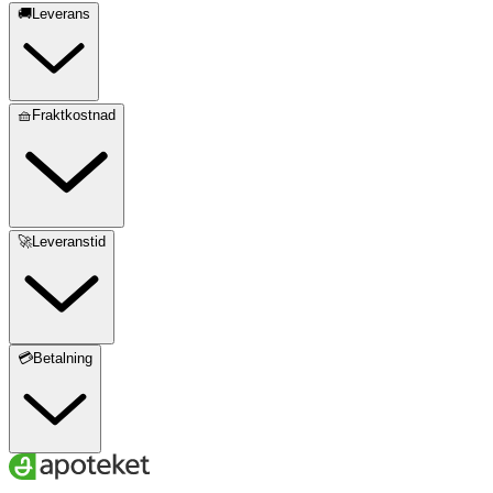
🚚Leverans
🧺Fraktkostnad
🚀Leveranstid
💳Betalning